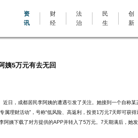
资
财
法
民
创
讯
经
治
生
新
阿姨5万元有去无回
。近日，成都居民李阿姨的遭遇引发了关注。她接到一个自称某
节专属理财活动”，号称“低风险、高返利，投资1万元7天即可获得
惑下，李阿姨下载了对方提供的APP并转入了5万元。7天期满后，她