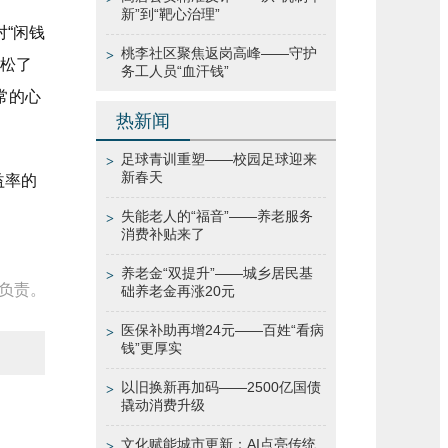
新”到“靶心治理”
对“闲钱
桃李社区聚焦返岗高峰——守护
>
放松了
务工人员“血汗钱”
常的心
热新闻
足球青训重塑——校园足球迎来
>
新春天
益率的
失能老人的“福音”——养老服务
>
消费补贴来了
养老金“双提升”——城乡居民基
>
负责。
础养老金再涨20元
医保补助再增24元——百姓“看病
>
钱”更厚实
以旧换新再加码——2500亿国债
>
撬动消费升级
文化赋能城市更新：AI点亮传统
>