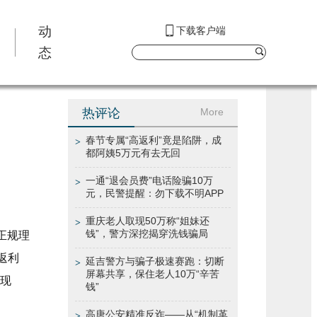
动
下载客户端
态
热评论
More
春节专属“高返利”竟是陷阱，成
>
都阿姨5万元有去无回
一通“退会员费”电话险骗10万
>
元，民警提醒：勿下载不明APP
重庆老人取现50万称“姐妹还
>
钱”，警方深挖揭穿洗钱骗局
正规理
返利
延吉警方与骗子极速赛跑：切断
>
屏幕共享，保住老人10万“辛苦
发现
钱”
高唐公安精准反诈——从“机制革
>