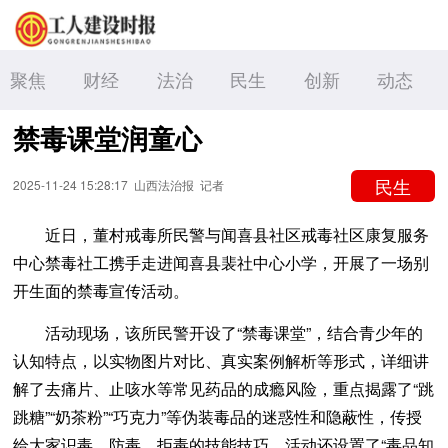
聚焦
财经
法治
民生
创新
动态
禁毒课堂润童心
民生
2025-11-24 15:28:17
山西法治报
记者
近日，董村戒毒所民警与闻喜县社区戒毒社区康复服务
中心禁毒社工携手走进闻喜县裴社中心小学，开展了一场别
开生面的禁毒宣传活动。
活动现场，该所民警开设了“禁毒课堂”，结合青少年的
认知特点，以实物图片对比、真实案例解析等形式，详细讲
解了去痛片、止咳水等常见药品的成瘾风险，重点揭露了“跳
跳糖”“奶茶粉”“巧克力”等伪装毒品的迷惑性和隐蔽性，传授
给大家识毒、防毒、拒毒的技能技巧。活动还设置了“毒品知